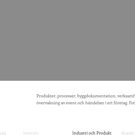
Produkter, processer, byggdokumentation, verksamh
övervakning av event och händelser i ert företag. Fot
Bygg
Interiör
Industri och Produkt
Kurser